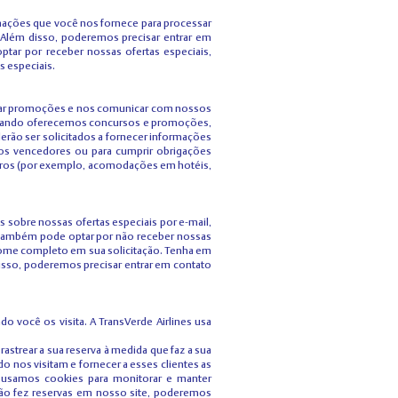
mações que você nos fornece para processar
Além disso, poderemos precisar entrar em
tar por receber nossas ofertas especiais,
s especiais.
alizar promoções e nos comunicar com nossos
. Quando oferecemos concursos e promoções,
erão ser solicitados a fornecer informações
r os vencedores ou para cumprir obrigações
eiros (por exemplo, acomodações em hotéis,
 sobre nossas ofertas especiais por e-mail,
cê também pode optar por não receber nossas
e nome completo em sua solicitação. Tenha em
disso, poderemos precisar entrar em contato
você os visita. A TransVerde Airlines usa
rastrear a sua reserva à medida que faz a sua
 nos visitam e fornecer a esses clientes as
, usamos cookies para monitorar e manter
ão fez reservas em nosso site, poderemos