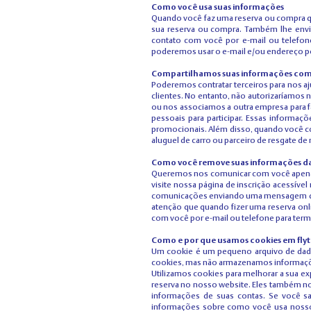
Como você usa suas informações
Quando você faz uma reserva ou compra q
sua reserva ou compra. Também lhe envi
contato com você por e-mail ou telefone
poderemos usar o e-mail e/ou endereço pos
Compartilhamos suas informações com 
Poderemos contratar terceiros para nos a
clientes. No entanto, não autorizaríamos
ou nos associamos a outra empresa para f
pessoais para participar. Essas informaç
promocionais. Além disso, quando você c
aluguel de carro ou parceiro de resgate d
Como você remove suas informações da 
Queremos nos comunicar com você apenas s
visite nossa página de inscrição acessíve
comunicações enviando uma mensagem de
atenção que quando fizer uma reserva onl
com você por e-mail ou telefone para term
Como e por que usamos cookies em fly
Um cookie é um pequeno arquivo de dados
cookies, mas não armazenamos informaçõe
Utilizamos cookies para melhorar a sua exp
reserva no nosso website. Eles também no
informações de suas contas. Se você sa
informações sobre como você usa nosso 