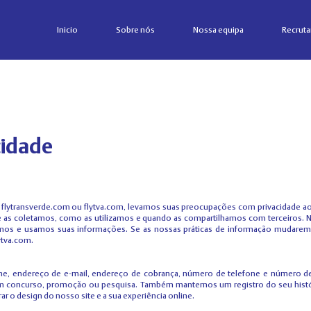
Inicio
Sobre nós
Nossa equipa
Recrut
cidade
a flytransverde.com ou flytva.com, levamos suas preocupações com privacidade ao m
 as coletamos, como as utilizamos e quando as compartilhamos com terceiros. N
os e usamos suas informações. Se as nossas práticas de informação mudarem n
ytva.com.
 endereço de e-mail, endereço de cobrança, número de telefone e número de 
um concurso, promoção ou pesquisa. Também mantemos um registro do seu histór
r o design do nosso site e a sua experiência online.