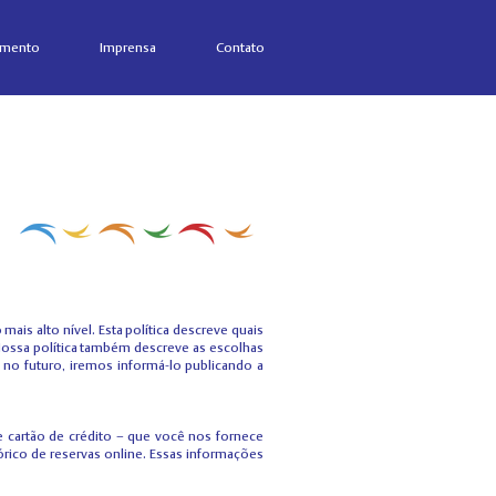
amento
Imprensa
Contato
ais alto nível. Esta política descreve quais
ossa política também descreve as escolhas
o futuro, iremos informá-lo publicando a
cartão de crédito – que você nos fornece
ico de reservas online. Essas informações