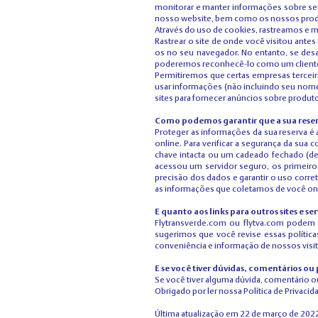
monitorar e manter informações sobre seu
nosso website, bem como os nossos produ
Através do uso de cookies, rastreamos e ma
Rastrear o site de onde você visitou antes 
os no seu navegador. No entanto, se desa
poderemos reconhecê-lo como um cliente q
Permitiremos que certas empresas tercei
usar informações (não incluindo seu nome,
sites para fornecer anúncios sobre produto
Como podemos garantir que a sua reser
Proteger as informações da sua reserva é a
online. Para verificar a segurança da sua
chave intacta ou um cadeado fechado (dep
acessou um servidor seguro, os primeiros
precisão dos dados e garantir o uso corr
as informações que coletamos de você onl
E quanto aos links para outros sites e se
Flytransverde.com ou flytva.com podem c
sugerimos que você revise essas políticas
conveniência e informação de nossos visit
E se você tiver dúvidas, comentários o
Se você tiver alguma dúvida, comentário o
Obrigado por ler nossa Política de Privacid
Última atualização em 22 de março de 202