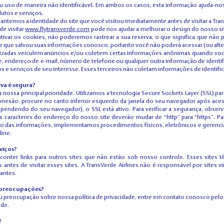
 uso de maneira não identificável. Em ambos os casos, esta informação ajuda-nos
tos e serviços.
ntemos a identidade do site que você visitou imediatamente antes de visitar a Tran
de visitar
www.flytransverde.com
pode nos ajudar a melhorar o design do nosso si
tivar os cookies, não poderemos rastrear a sua reserva, o que significa que não
ue salvou suas informações conosco, portanto você não poderá acessar (ou alterar
rizadas veiculem anúncios e/ou coletem certas informações anônimas quando voc
 endereço de e-mail, número de telefone ou qualquer outra informação de identific
s e serviços de seu interesse. Esses terceiros não coletam informações de identifi
va é segura?
 nossa principal prioridade. Utilizamos a tecnologia Secure Sockets Layer (SSL) pa
 conexão, procure no canto inferior esquerdo da janela do seu navegador após ace
endendo do seu navegador), o SSL está ativo. Para verificar a segurança, observ
 caracteres do endereço do nosso site deverão mudar de “http” para “https”. Par
eto das informações, implementamos procedimentos físicos, eletrônicos e gerencia
ine.
rviços?
onter links para outros sites que não estão sob nosso controle. Esses sites tê
 antes de visitar esses sites. A TransVerde Airlines não é responsável por sites 
antes.
u preocupações?
u preocupação sobre nossa política de privacidade, entre em contato conosco pelo
ade.
2