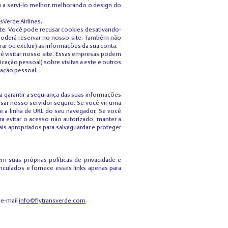
 a servi-lo melhor, melhorando o design do
sVerde Airlines.
te. Você pode recusar cookies desativando-
 poderá reservar no nosso site. Também não
 ou excluir) as informações da sua conta.
ê visitar nosso site. Essas empresas podem
ação pessoal) sobre visitas a este e outros
cação pessoal.
ra garantir a segurança das suas informações
ssar nosso servidor seguro. Se você vir uma
e a linha de URL do seu navegador. Se você
a evitar o acesso não autorizado, manter a
is apropriados para salvaguardar e proteger
m suas próprias políticas de privacidade e
vinculados e fornece esses links apenas para
 e-mail
info@flytransverde.com
.