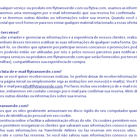
ualquer serviço ou produto em flytransverde.com ou flytva.com, usamos as infor
aremos uma mensagem por e-mail informando que sua reserva foi confirmada. 
 se tivermos outras dúvidas ou informações sobre sua reserva. Quando você op
tal que você fornecer para nos enviar qualquer material relacionado a essas oferta
terceiros?
judar a manter e gerenciar as informações e a experiência de nossos clientes, re
 nenhum desses terceiros a utilizar as suas informações de qualquer outra forma
azê-lo, os clientes que optarem por participar nesses concursos e promoções pod
ões poderão então ser utilizadas por nós e pelos nossos parceiros para notifica
ompra serviços ou produtos em flytransverde.com que serão fornecidos por terc
e milhas), compartilhamos sua experiência de compra.
lista de e-mail flytransverde.com?
e você quiser receber nossas notícias. Se preferir deixar de receber informações
l na página inicial ou simplesmente siga as instruções em nosso(s) e-mail(s). Vo
 e-mail para
info@flytransverde.com
. Por favor, inclua seu endereço de e-mail 
ine, entraremos em contato consigo por e-mail para confirmar sua reserva. Além 
os outras dúvidas ou informações sobre sua reserva.
transverde.com?
 que os sites geralmente armazenam no disco rígido do seu computador quando 
s de identificação pessoal em seu cookie.
eriência online e facilitar a administração eficaz do site. Os cookies permitem-nos 
s permitem reorganizar os clientes que salvaram suas informações conosco quando
lva suas informações na TransVerde Airlines ou faz reservas em nossos sites
site e como faz reservas. Se você não salvou suas informações conosco ou n